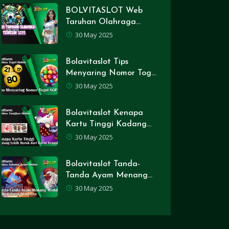
Mendadak
BOLVITASLOT Web
Taruhan Olahraga
Terbesar Di Asia Yang
30 May 2025
Memiliki Permainan
Terlengkap Serta Odds
Bolavitaslot Tips
Yang Memanjakan
Menyaring Nomor Togel
Pemain
SGP dari Mimpi yang
30 May 2025
Kurang Relevan
Bolavitaslot Kenapa
Kartu Tinggi Kadang
Lebih Buruk dari Kartu
30 May 2025
Tengah di Game Bola
Tangkas?
Bolavitaslot Tanda-
Tanda Ayam Menang
Mudah di Laga Sabung
30 May 2025
Ayam Live