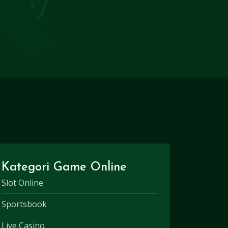
Kategori Game Online
Slot Online
Sportsbook
Live Casino