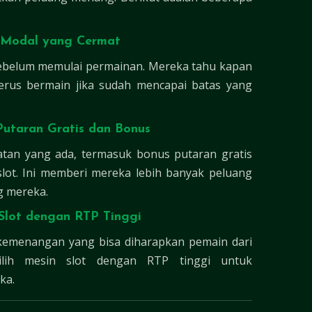
Modal yang Cermat
ebelum memulai permainan. Mereka tahu kapan
terus bermain jika sudah mencapai batas yang
utaran Gratis dan Bonus
tan yang ada, termasuk bonus putaran gratis
 slot. Ini memberi mereka lebih banyak peluang
 mereka.
Slot dengan RTP Tinggi
 kemenangan yang bisa diharapkan pemain dari
lih mesin slot dengan RTP tinggi untuk
ka.