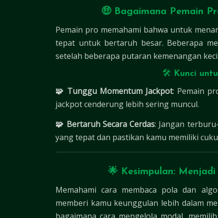
🤑
Bagaimana Pemain Pr
Pemain pro memahami bahwa untuk menang
tepat untuk bertaruh besar. Beberapa me
setelah beberapa putaran kemenangan kecil
🛠️
Kunci unt
🧩 Tunggu Momentum Jackpot
: Pemain pr
jackpot cenderung lebih sering muncul.
🧩 Bertaruh Secara Cerdas
: Jangan terburu
yang tepat dan pastikan kamu memiliki cuk
🌟
Kesimpulan: Menjadi 
Memahami cara membaca pola dan algor
memberi kamu keunggulan lebih dalam mera
bagaimana cara mengelola modal, memili