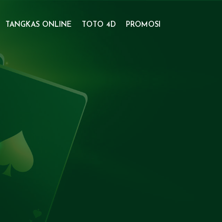
TANGKAS ONLINE
TOTO 4D
PROMOSI
e