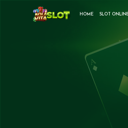
HOME
SLOT ONLIN