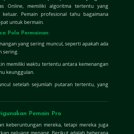
s Online, memiliki algoritma tertentu yang
 keluar. Pemain profesional tahu bagaimana
epat untuk bermain.
a Pola Permainan:
enangan yang sering muncul, seperti apakah ada
 sering.
in memiliki waktu tertentu antara kemenangan
mu keunggulan.
uncul setelah sejumlah putaran tertentu, yang
Digunakan Pemain Pro
an keberuntungan mereka, tetapi mereka juga
atkan peluang menang. Berikut adalah beberapa