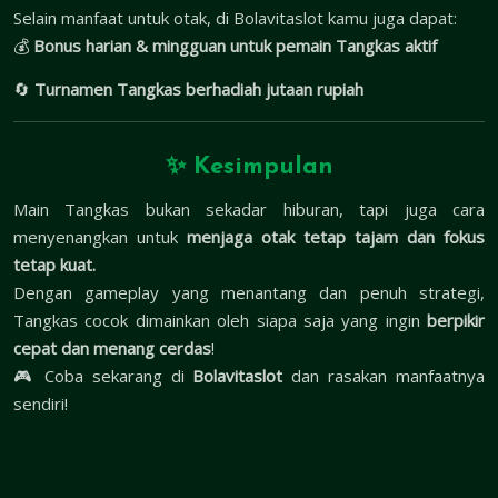
Selain manfaat untuk otak, di Bolavitaslot kamu juga dapat:
💰
Bonus harian & mingguan untuk pemain Tangkas aktif
🔄
Turnamen Tangkas berhadiah jutaan rupiah
✨ Kesimpulan
Main Tangkas bukan sekadar hiburan, tapi juga cara
menyenangkan untuk
menjaga otak tetap tajam dan fokus
tetap kuat.
Dengan gameplay yang menantang dan penuh strategi,
Tangkas cocok dimainkan oleh siapa saja yang ingin
berpikir
cepat dan menang cerdas
!
🎮 Coba sekarang di
Bolavitaslot
dan rasakan manfaatnya
sendiri!