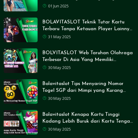
Pasaran Terlengkap Tahun Ini
01 Jun 2025
BOLAVITASLOT Teknik Tutar Kartu
Terbaru Tanpa Ketauan Player Lainnya
Auto Kaya Mendadak
31 May 2025
BOLVITASLOT Web Taruhan Olahraga
Terbesar Di Asia Yang Memiliki
Permainan Terlengkap Serta Odds
30 May 2025
Yang Memanjakan Pemain
Bolavitaslot Tips Menyaring Nomor
Togel SGP dari Mimpi yang Kurang
Relevan
30 May 2025
Bolavitaslot Kenapa Kartu Tinggi
Kadang Lebih Buruk dari Kartu Tengah
di Game Bola Tangkas?
30 May 2025