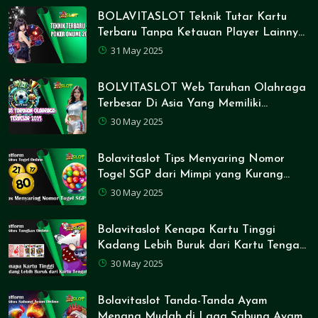
BOLAVITASLOT Teknik Tutar Kartu
Terbaru Tanpa Ketauan Player Lainnya
Auto Kaya Mendadak
31 May 2025
BOLVITASLOT Web Taruhan Olahraga
Terbesar Di Asia Yang Memiliki
Permainan Terlengkap Serta Odds
30 May 2025
Yang Memanjakan Pemain
Bolavitaslot Tips Menyaring Nomor
Togel SGP dari Mimpi yang Kurang
Relevan
30 May 2025
Bolavitaslot Kenapa Kartu Tinggi
Kadang Lebih Buruk dari Kartu Tengah
di Game Bola Tangkas?
30 May 2025
Bolavitaslot Tanda-Tanda Ayam
Menang Mudah di Laga Sabung Ayam