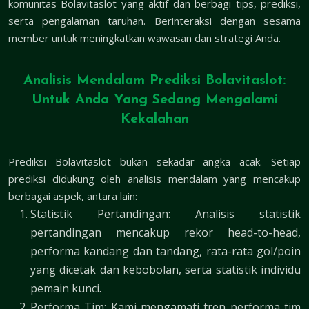
komunitas Bolavitaslot yang aktif dan berbagi tips, prediksi,
serta pengalaman taruhan. Berinteraksi dengan sesama
member untuk meningkatkan wawasan dan strategi Anda.
Analisis Mendalam Prediksi Bolavitaslot:
Untuk Anda Yang Sedang Mengalami
Kekalahan
Prediksi Bolavitaslot bukan sekadar angka acak. Setiap
prediksi didukung oleh analisis mendalam yang mencakup
berbagai aspek, antara lain:
Statistik Pertandingan: Analisis statistik
pertandingan mencakup rekor head-to-head,
performa kandang dan tandang, rata-rata gol/poin
yang dicetak dan kebobolan, serta statistik individu
pemain kunci.
Performa Tim: Kami mengamati tren performa tim