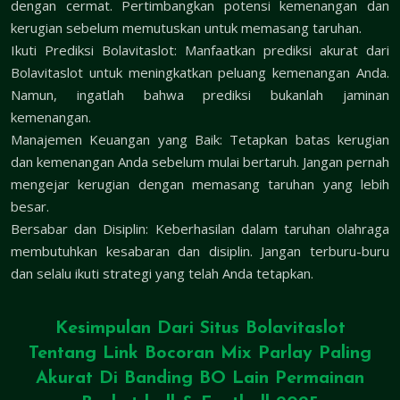
dengan cermat. Pertimbangkan potensi kemenangan dan
kerugian sebelum memutuskan untuk memasang taruhan.
Ikuti Prediksi Bolavitaslot: Manfaatkan prediksi akurat dari
Bolavitaslot untuk meningkatkan peluang kemenangan Anda.
Namun, ingatlah bahwa prediksi bukanlah jaminan
kemenangan.
Manajemen Keuangan yang Baik: Tetapkan batas kerugian
dan kemenangan Anda sebelum mulai bertaruh. Jangan pernah
mengejar kerugian dengan memasang taruhan yang lebih
besar.
Bersabar dan Disiplin: Keberhasilan dalam taruhan olahraga
membutuhkan kesabaran dan disiplin. Jangan terburu-buru
dan selalu ikuti strategi yang telah Anda tetapkan.
Kesimpulan Dari Situs Bolavitaslot
Tentang Link Bocoran Mix Parlay Paling
Akurat Di Banding BO Lain Permainan