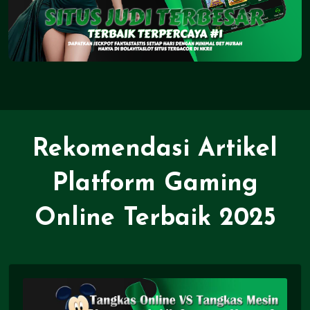
Rekomendasi Artikel
Platform Gaming
Online Terbaik 2025