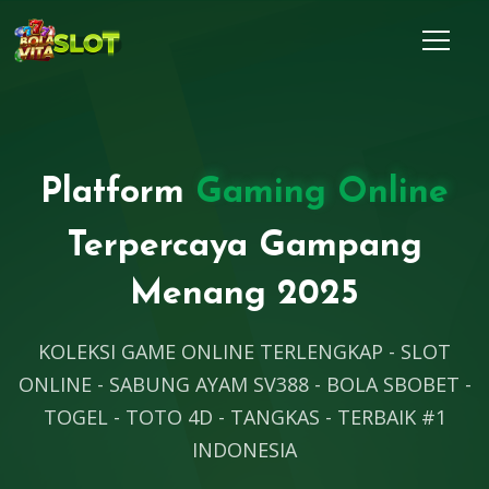
Platform
Gaming Online
Terpercaya Gampang
Menang 2025
KOLEKSI GAME ONLINE TERLENGKAP - SLOT
ONLINE - SABUNG AYAM SV388 - BOLA SBOBET -
TOGEL - TOTO 4D - TANGKAS - TERBAIK #1
INDONESIA