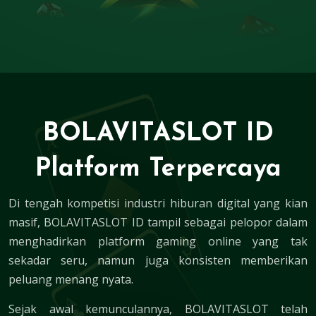
BOLAVITASLOT ID
Platform Terpercaya
Di tengah kompetisi industri hiburan digital yang kian
masif, BOLAVITASLOT ID tampil sebagai pelopor dalam
menghadirkan platform gaming online yang tak
sekadar seru, namun juga konsisten memberikan
peluang menang nyata.
Sejak awal kemunculannya,
BOLAVITASLOT
telah