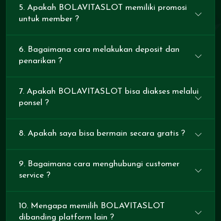
5. Apakah BOLAVITASLOT memiliki promosi
untuk member ?
6. Bagaimana cara melakukan deposit dan
penarikan ?
7. Apakah BOLAVITASLOT bisa diakses melalui
ponsel ?
8. Apakah saya bisa bermain secara gratis ?
9. Bagaimana cara menghubungi customer
service ?
10. Mengapa memilih BOLAVITASLOT
dibanding platform lain ?