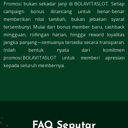
Promosi bukan sekadar janji di BOLAVITASLOT. Setiap
campaign bonus dirancang untuk benar-benar
memberikan nilai tambah, bukan jebakan syarat
tersembunyi. Mulai dari bonus member baru, cashback
mingguan, rollingan harian, hingga reward loyalitas
jangka panjang—semuanya tersedia secara transparan.
Inilah bentuk nyata dari komitmen
promosi BOLAVITASLOT
untuk memberi apresiasi
kepada seluruh membernya.
FAQ Seputar