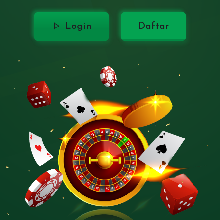
Login
Daftar