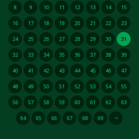
8
9
10
11
12
13
14
15
16
17
18
19
20
21
22
23
24
25
26
27
28
29
30
31
32
33
34
35
36
37
38
39
40
41
42
43
44
45
46
47
48
49
50
51
52
53
54
55
56
57
58
59
60
61
62
63
64
65
66
67
68
69