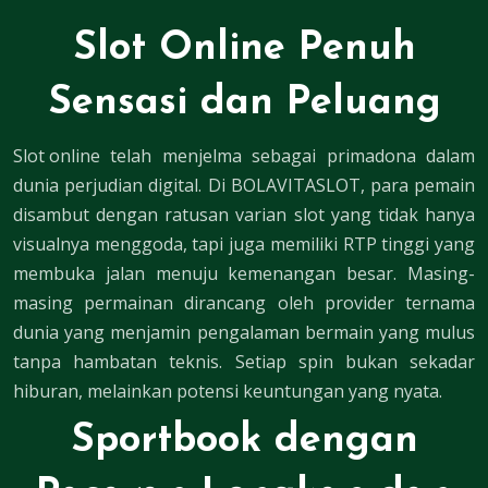
Slot Online Penuh
Sensasi dan Peluang
Slot online
telah menjelma sebagai primadona dalam
dunia perjudian digital. Di BOLAVITASLOT, para pemain
disambut dengan ratusan varian slot yang tidak hanya
visualnya menggoda, tapi juga memiliki RTP tinggi yang
membuka jalan menuju kemenangan besar. Masing-
masing permainan dirancang oleh provider ternama
dunia yang menjamin pengalaman bermain yang mulus
tanpa hambatan teknis. Setiap spin bukan sekadar
hiburan, melainkan potensi keuntungan yang nyata.
Sportbook dengan